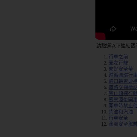
ZH/TW
租
車
預
訂
請點選以下連結觀
行車之前
特
靠左行駛
別
繫好安全帶
優
遵循圓環行
惠
路口轉彎要
道路交通標
租
禁止超速行
車
嚴禁酒後開
地
開車時禁止
點
柴油和汽油
行車安全
澳洲安全駕駛
汽
車