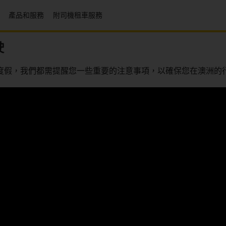
產品和服務
附司機租車服務
駛
度假，我們都需提醒您一些重要的注意事項，以確保您在澳洲的