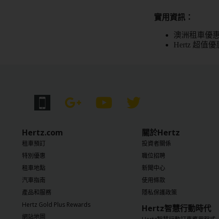
指
南
實用資訊：
澳洲租車優
產
Hertz 超值
品
和
服
務
附
司
機
Hertz.com
關於Hertz
租
租車預訂
投資者關係
車
特別優惠
職位招聘
服
務
租車地點
新聞中心
汽車指南
使用條款
產品和服務
隱私保護政策
Hertz Gold Plus Rewards
Hertz智慧行動時代
網站地圖