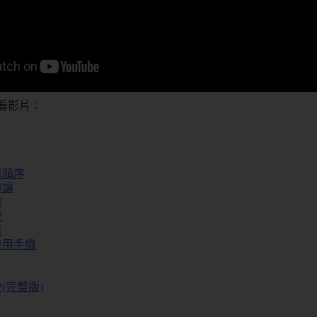
看影片：
車順序
禮讓
誌
駛
車
使用手機
(完整版)