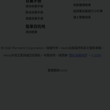
自駕手冊
伯斯機場取車
澳洲自駕手冊
紐西蘭自駕旅行小叮嚀
歐洲自駕手冊
瑞士駕駛指南
美國自駕手冊
租車目的地
澳洲租車
© 2026 The Hertz Corporation。版權所有。Hertz出租福特和其它優質車輛。
Hertz非常注重保護您的隱私。有關詳情，請閱讀 "
隱私保護條款
"。|
GDPR
管理我的cookie