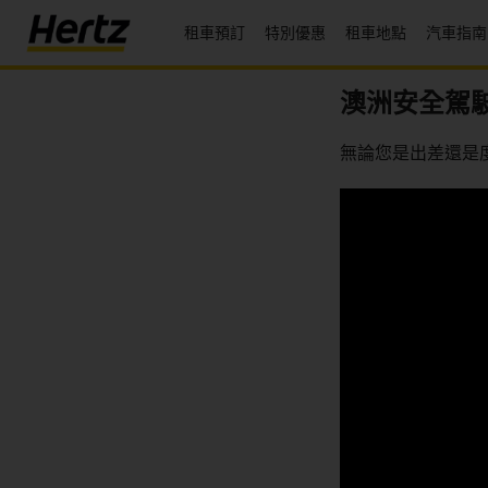
租車預訂
特別優惠
租車地點
汽車指南
菜
單
澳洲安全駕
Reservations
無論您是出差還是
Modify/Cancel
地
點
特
別
優
惠
Join /
Gold
Overview