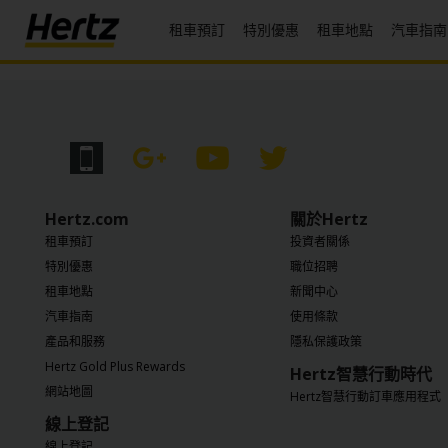
租車預訂
特別優惠
租車地點
汽車指南
菜
單
Reservations
Modify/Cancel
地
Hertz.com
關於Hertz
點
租車預訂
投資者關係
特別優惠
職位招聘
特
別
租車地點
新聞中心
優
汽車指南
使用條款
惠
產品和服務
隱私保護政策
Hertz Gold Plus Rewards
Hertz智慧行動時代
Join /
網站地圖
Gold
Hertz智慧行動訂車應用程式
Overview
線上登記
線上登記