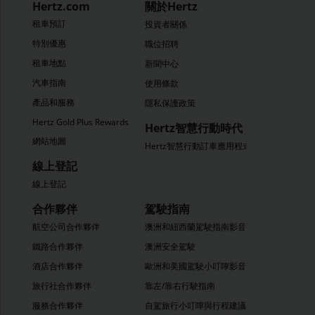
Hertz.com
關於Hertz
租車預訂
投資者關係
特別優惠
職位招聘
租車地點
新聞中心
汽車指南
使用條款
產品和服務
隱私保護政策
Hertz Gold Plus Rewards
Hertz智慧行動時代
網站地圖
Hertz智慧行動訂車應用程式
線上登記
線上登記
合作夥伴
駕駛指南
航空公司合作夥伴
澳洲和紐西蘭駕駛指南影音
鐵路合作夥伴
澳洲安全駕駛
酒店合作夥伴
歐洲和美國駕駛小叮嚀影音
旅行社合作夥伴
靠左/靠右行駛指南
服務合作夥伴
自駕旅行小叮嚀與行程建議