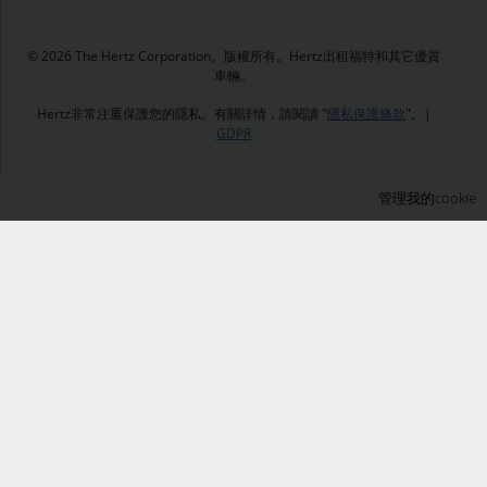
© 2026 The Hertz Corporation。版權所有。Hertz出租福特和其它優質
車輛。
Hertz非常注重保護您的隱私。有關詳情，請閱讀 "
隱私保護條款
"。|
GDPR
管理我的cookie