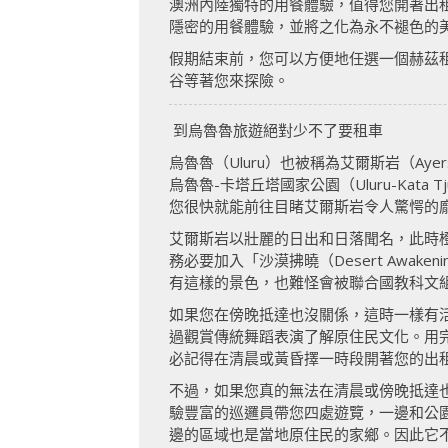
澳洲內陸獨特的用餐體驗，值得您開著出
隱密的用餐體驗，並將之化為永不褪色的
假期結束前，您可以方便地任選一個赫茲
谷等著您來探險。
到烏魯魯旅遊絕對少不了要租車
烏魯魯（Uluru）也被稱為艾爾斯岩（A
烏魯魯-卡塔丘塔國家公園（Uluru-Kata
您很快就能前往目睹艾爾斯岩令人驚愕的
艾爾斯岩以壯麗的日出和日落聞名，此時
務必要加入「沙漠拂曉（Desert Aw
有這樣的景色，也難怪會被聯合國教科文
如果您在傍晚抵達也沒關係，這時一樣有
過觀賞傳統舞蹈表演了解原住民文化。用
必記得在清晨或黃昏擇一時段開著您的出
不過，如果您真的無法在清晨或傍晚抵達
驗豐富的巡邏員帶您四處遊覽，一邊和公
邊的區域也是當地原住民的家鄉。因此它