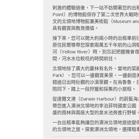
刺激的體驗過後，下一站不妨開著您的出租車到澳
Point）的博物館保存了第二次世界大
文的北領地博物館兼美術館（Museum and A
具有觀賞與教育價值。
接下來，您可以開大約兩小時的出租車前往北領
原住民嚮導帶您探索兩萬五千年前的山洞壁畫與
河（Yellow River）時，別忘記
間，河水水位較低的時間前往。
北領地除了廣大的叢林有名外，當地的菜餚也非常
Park），您可以一邊觀賞美景，一邊創
錯過日出時壯觀的沙漠景觀。在烏魯魯，
陪同下，踏上一段狩獵和採集的小旅程。
從達爾文港（Darwin Harbour
帶您進入澳洲北領地的李治菲特國家公園（Litchfi
盛的雨林與兩座大型的泉水池旁進行野餐
一台出租車能夠讓您的澳洲北領地旅途變
的北領地之旅。探索澳洲北領地，選擇租