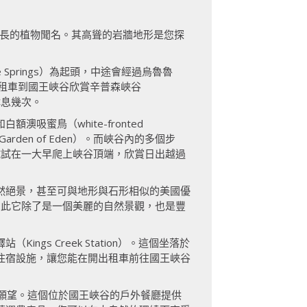
成簇生長的植物聞名。其高聳的岩牆地形是您探
 Springs）為起頭，中途會經過烏魯魯
的出租車到國王峽谷欣賞辛普森峽谷
休息幾次。
蜜鳥（white-fronted
den of Eden）。而峽谷內的多個步
可以試試在一大早爬上峽谷頂端，欣賞日出越過
然絕景，甚至可與地形與石形相似的美國優
鄉，因此它除了是一個美麗的自然景觀，也是豐
s Creek Station）。這個坐落於
住宿設施，讓您能在開出租車前往國王峽谷
現這個願望。這個位於國王峽谷的戶外餐廳提供