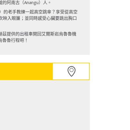
阿南古（Anangu）人。
ation）的老手教練一起高空跳傘？享受從高空
全部一次映入眼簾；並同時感受心臟要跳出胸口
赫茲提供的出租車開回艾爾斯岩烏魯魯機
烏魯魯行程吧！