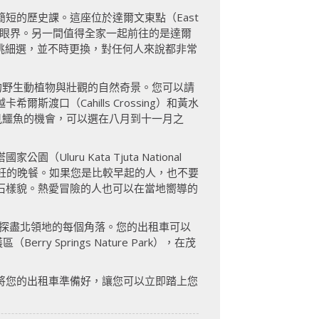
一堂簡短的歷史課。這座位於達爾文東點（East
開眼界。另一間值得全家一起前往的是達爾
展示品皆經過精挑細選，並不時更換，對任何人來說都非常
有豐富的野生動植物與壯觀的自然奇景。您可以請
口（Cahills Crossing）和黃水
看見鱷魚的機會，可以選在八月到十一月之
u Kata Tjuta National
烹飪的晚餐。如果您是比較早起的人，也不要
石樣貌。熱愛冒險的人也可以在當地嚮導的
帶您探盡北領地的每個角落。您的出租車可以
ry Springs Nature Park），在茂
將您的出租車準備好，讓您可以立即踏上您