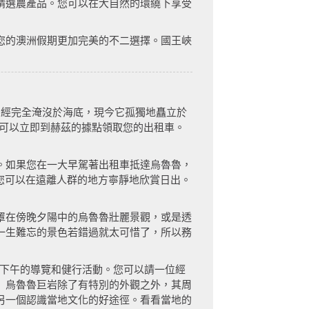
精選農產品。您可以在大自然的環繞下享受
您的澳洲假期更加完美的不二選擇。國王峽
巨岩曾經完全淹沒於海底，現今它孤獨地矗立於
機場後，您可以立即到赫茲的據點領取您的出租車。
。如果您在一大早駕著出租車抵達烏魯魯，
，讓您可以在遠離人群的地方寧靜地欣賞日出。
罩在傍晚夕陽中的烏魯魯壯麗景觀，或是透
一生難忘的景色若錯過就太可惜了，所以務
加下午的導覽和健行活動。您可以請一位經
 烏魯魯巨岩除了有特別的外觀之外，其周
另一個認識當地文化的好途徑。看看當地的