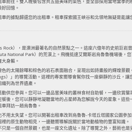
租車前往。雙人晚餐包含共五道美味的菜色，並全部採用當地當季的
美好回憶。
租車的據點歸還您的出租車。租車探索國王峽谷和北領地無疑是能讓
yers Rock），是澳洲最著名的自然景點之一。這座六億年的史前
 Tjuta National Park）的荒漠上。飛機抵達艾爾斯岩烏魯魯
龐大身軀。
橙色的太陽餘暉和棕色的岩石表面融合，呈現出如詩畫般的輝煌景觀
akenings）」的導覽活動。這裡的專家嚮導會幫你找一座僻靜的沙丘
組織列為世界遺產。
活動供您參與。您可以一邊品嘗美味的叢林食材自助餐，一邊欣賞壟
完餐後，您可以靜靜地凝聽當地的占星師為您解說今天的星象。這些
租車拜訪一趟烏魯魯。
也不用太失望。您可以開著出租車改到烏魯魯-卡塔丘塔國家公園參
園裡的原生動物相見，一邊聽嚮導解說關於當地動植物的豐富知識。
不只是一個自然景觀，也是一座文化遺址。除了導覽之外，藝術也是