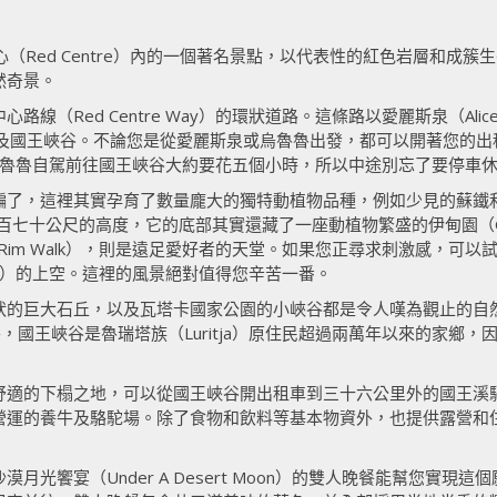
紅土中心（Red Centre）內的一個著名景點，以代表性的紅色岩層和
然奇景。
（Red Centre Way）的環狀道路。這條路以愛麗斯泉（Alice
uta），以及國王峽谷。不論您是從愛麗斯泉或烏魯魯出發，都可以開著您
物。從烏魯魯自駕前往國王峽谷大約要花五個小時，所以中途別忘了要停車
，這裡其實孕育了數量龐大的獨特動植物品種，例如少見的蘇鐵和白額澳吸
拔兩百七十公尺的高度，它的底部其實還藏了一座動植物繁盛的伊甸園（Gar
yon Rim Walk），則是遠足愛好者的天堂。如果您正尋求刺激感，
al Park）的上空。這裡的風景絕對值得您辛苦一番。
狀的巨大石丘，以及瓦塔卡國家公園的小峽谷都是令人嘆為觀止的自
此之外，國王峽谷是魯瑞塔族（Luritja）原住民超過兩萬年以來的家
下榻之地，可以從國王峽谷開出租車到三十六公里外的國王溪驛站（King
營運的養牛及駱駝場。除了食物和飲料等基本物資外，也提供露營和
光饗宴（Under A Desert Moon）的雙人晚餐能幫您實