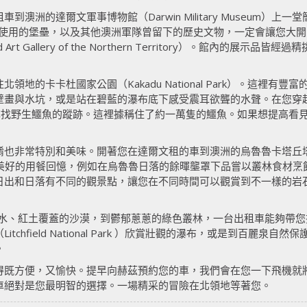
洲的達爾文軍事博物館（Darwin Military Museum）上
戰時使用的堡壘，以及其他澳洲軍隊曾留下的歷史文物，一定會讓您大
rt Gallery of the Northern Territory）。館內的
地的卡卡杜國家公園（Kakadu National Park）。這裡
水坑，或是站在碧藍的瀑布底下感受震耳欲聾的水聲。在您穿越卡希爾斯渡
把握機會尋找野生鱷魚的蹤跡。這裡據稱住了約一萬隻的鱷魚。如果想提高
特別和美味。開著您在達爾文租的車到澳洲的烏魯魯卡塔丘塔國家公園（Ulur
造美好的用餐回憶，例如在烏魯魯日落的餘暉壟罩下品嘗以叢林食材
日出和日落有不同的觀景點，讓您在不同時間可以觀賞到不一樣的岩
）的蔚藍海水、紅土覆蓋的沙漠，到鬱郁蔥蔥的綠色叢林，一台出租車能夠
eld National Park ）欣賞壯觀的瀑布，或是到百麗泉自然保護區（Ber
。
得既方便，又愉快。提早向赫茲預約您的車，我們會在您一下飛機就
車絕對是您最明智的選擇。一場精采的冒險在北領地等著您。