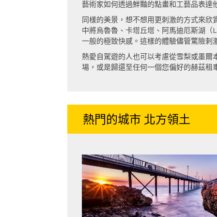
藝術家如何透過鮮豔的點畫和工藝品表達他
同樣的美景，想不想用更刺激的方式來欣賞呢？例如
中將烏魯魯、卡塔丘塔、阿馬迪厄斯湖（Lak
一般的極致快感。這樣的體驗儘管驚險刺
熱愛自駕遊的人也可以考慮從雪梨或墨爾
場，或是歸還至任何一個您偏好的赫茲租
熱門的城市 北方領土