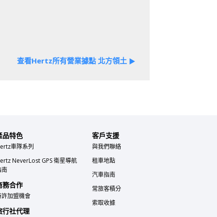
查看Hertz所有營業據點 北方領土
▶
產品特色
客戶支援
ertz車隊系列
與我們聯絡
ertz NeverLost GPS 衛星導航
租車地點
指南
汽車指南
商務合作
常旅客積分
特許加盟機會
索取收據
旅行社代理