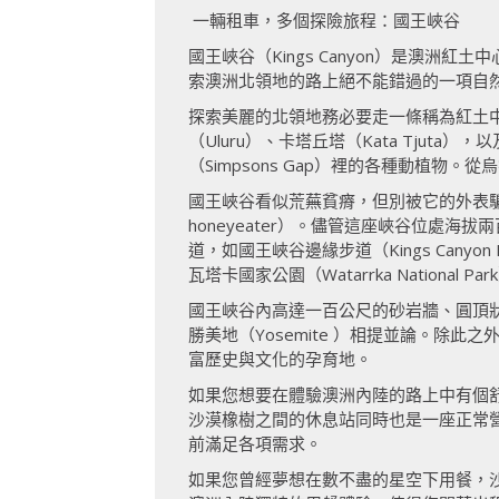
一輛租車，多個探險旅程：國王峽谷
國王峽谷（Kings Canyon）是澳洲
索澳洲北領地的路上絕不能錯過的一項自
探索美麗的北領地務必要走一條稱為紅土中心路線
（Uluru）、卡塔丘塔（Kata Tj
（Simpsons Gap）裡的各種動植
國王峽谷看似荒蕪貧瘠，但別被它的外表騙了
honeyeater）。儘管這座峽谷位處海
道，如國王峽谷邊緣步道（Kings Can
瓦塔卡國家公園（Watarrka Nation
國王峽谷內高達一百公尺的砂岩牆、圓頂
勝美地（Yosemite ）相提並論。除
富歷史與文化的孕育地。
如果您想要在體驗澳洲內陸的路上中有個舒適的
沙漠橡樹之間的休息站同時也是一座正常
前滿足各項需求。
如果您曾經夢想在數不盡的星空下用餐，沙漠月